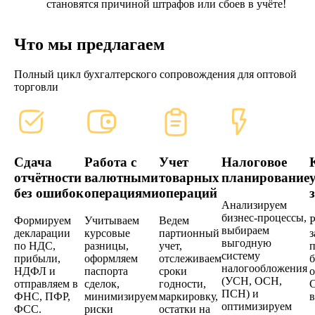
становятся причиной штрафов или сбоев в учёте!
Что мы предлагаем
Полный цикл бухгалтерского сопровождения для оптовой
торговли
Сдача
Работа с
Учет
Налоговое
отчётности
валютными
товарных
планирование
без ошибок
операциями
операций
Анализируем
бизнес-процессы,
Формируем
Учитываем
Ведем
выбираем
декларации
курсовые
партионный
з
выгодную
по НДС,
разницы,
учет,
п
систему
прибыли,
оформляем
отслеживаем
б
налогообложения
НДФЛ и
паспорта
сроки
о
(УСН, ОСН,
отправляем в
сделок,
годности,
С
ПСН) и
ФНС, ПФР,
минимизируем
маркировку,
в
оптимизируем
ФСС.
риски
остатки на