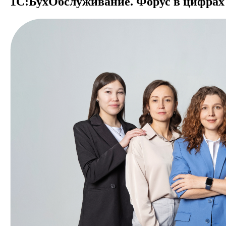
1С:БухОбслужи­вание. Форус в цифрах