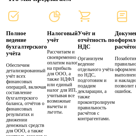
Полное
Налоговый
Учёт и
Докуме
ведение
учёт
отчётность по
оформл
бухгалтерского
НДС
расчёто
Рассчитаем и
учёта
своевременно
Организуем
Позаботим
оплатим налог
ведение
правильн
Обеспечим
на прибыль
отдельного учёта
оформлен
детализированный
для ООО, а
по НДС,
выполнен
учёт всех
также НДФЛ
подготовим и
и накладн
финансовых
или единый
подадим
позволит 
операций, включая
налог для ИП,
декларации, а
ошибок.
составление
учитывая все
также
бухгалтерского
возможные
проконтролируем
баланса, отчётов о
вычеты и
правильность
финансовых
льготы.
расчётов с
результатах и
контрагентами.
движении
денежных средств
для ООО, а также