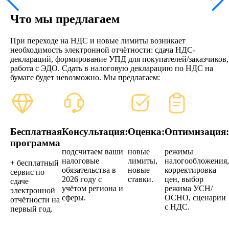
Что мы предлагаем
При переходе на НДС и новые лимиты возникает
необходимость электронной отчётности: сдача НДС-
деклараций, формирование УПД для покупателей/заказчиков,
работа с ЭДО. Сдать в налоговую декларацию по НДС на
бумаге будет невозможно. Мы предлагаем:
Бесплатная
Консультация:
Оценка:
Оптимизация:
программа
подсчитаем ваши
новые
режимы
налоговые
лимиты,
налогообложения,
+ бесплатный
обязательства в
новые
корректировка
сервис по
2026 году с
ставки.
цен, выбор
сдаче
учётом региона и
режима УСН/
электронной
сферы.
ОСНО, сценарии
отчётности на
с НДС.
первый год.