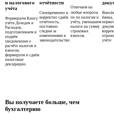
и налогового
отчётности
доку
Отвечаем на
учёта
любые вопросы
Своевременно и
Внесё
корректно сдаём
по по налогам и
банка,
Формируем Книгу
отчётность,
учёту, уменьшаем
перви
учёта Доходов и
постоянно
налоги на сумму
докум
Расходов,
следим за
страховых
коррек
подготавливаем и
изменениями в
взносов.
отрази
подаём
законодательстве.
учёте
уведомления о
расчёте налогов и
взносов,
формируем и сдаём
налоговые
декларации.
Вы получаете больше, чем
бухгалтерию