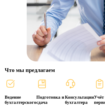
Что мы предлагаем
Ведение
Подготовка и
Консультации
Учёт
бухгалтерского
сдача
бухгалтера
перв